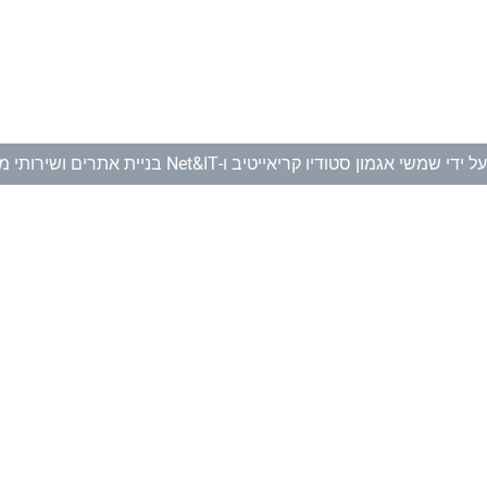
ל ידי
שמשי אגמון סטודיו קריאייטיב
ו-
Net&IT בניית אתרים ושירותי מחשוב