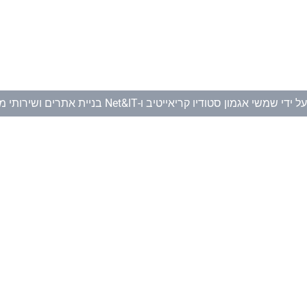
ל ידי
שמשי אגמון סטודיו קריאייטיב
ו-
Net&IT בניית אתרים ושירותי מחשוב