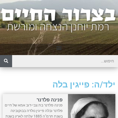
ילד/ה: פייגין בלה
פנינה פלדנר
פנינה פלדנר בת צבי-דוב אמא של חיים
פלדנר ובלה פייגין נולדה בבוקובינה
בשנת תרמ"ה 1885 עלתה לארץ בשנת