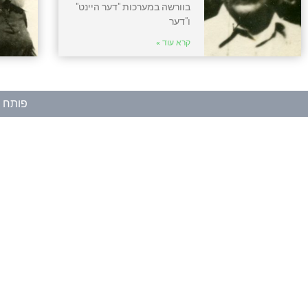
בוורשה במערכות "דער היינט"
ו"דער
קרא עוד »
פותח ע