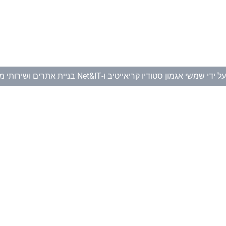
ל ידי
שמשי אגמון סטודיו קריאייטיב
ו-
Net&IT בניית אתרים ושירותי מחשוב