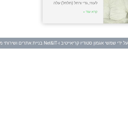
לעוזי, גדי ורחל (חלחל) עלה
קרא עוד »
ל ידי
שמשי אגמון סטודיו קריאייטיב
ו-
Net&IT בניית אתרים ושירותי מחשוב