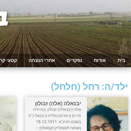
בית
אודות
נפקדים
אתרי הנצחה
קטעי קר
ילד/ה: רחל (חלחל)
יבנאלה (אלה) זבולון
אלה (יבנאלה) זבולון בת חיה
וחיים צימרמן נולדה ביבנאל כ"ח
בשבט תרע"א 18.12.1911
נשואה לשמוליק (קסטלנץ –