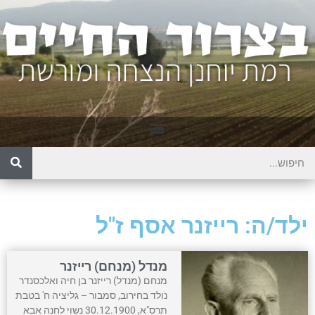
ילד/ה: רייזנר אסף ז"ל
מנדל (מנחם) רייזנר
מנחם (מנדל) רייזנר בן חיה ואלכסנדר
נולד בחירוב, סמבור – גליציה ח' בטבת
תרס"א, 30.12.1900 נשוי לחנה אבא