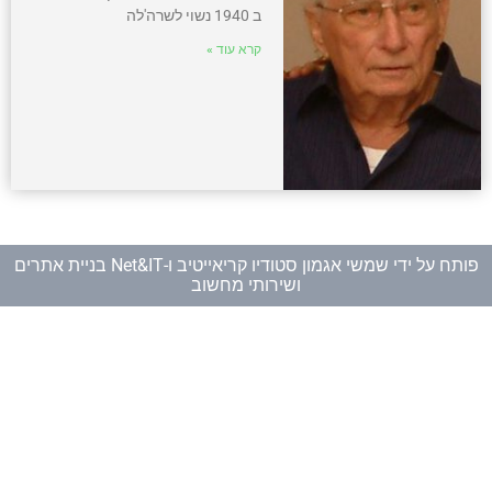
ב 1940 נשוי לשרה'לה
קרא עוד »
פותח על ידי
שמשי אגמון סטודיו קריאייטיב
ו-
Net&IT בניית אתרים
ושירותי מחשוב