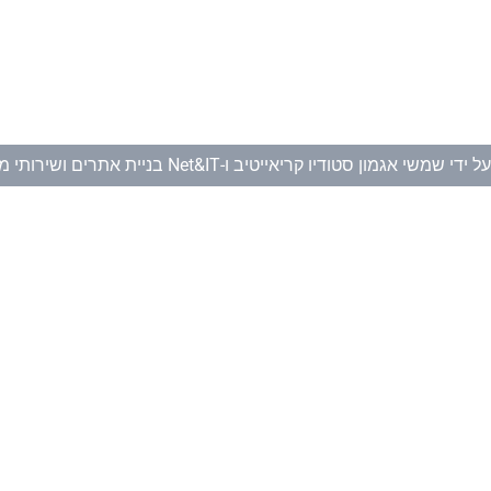
ל ידי
שמשי אגמון סטודיו קריאייטיב
ו-
Net&IT בניית אתרים ושירותי מחשוב