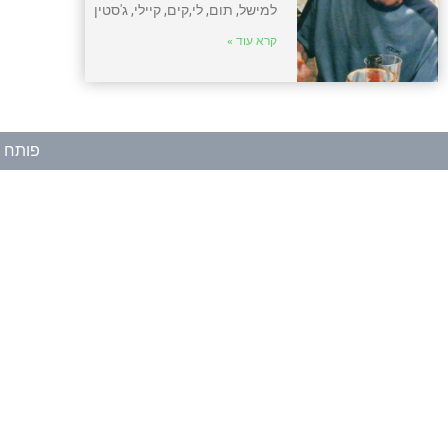
למישל, תום, לי,קים, קיילי, ג'סטין
קרא עוד »
פותח ע