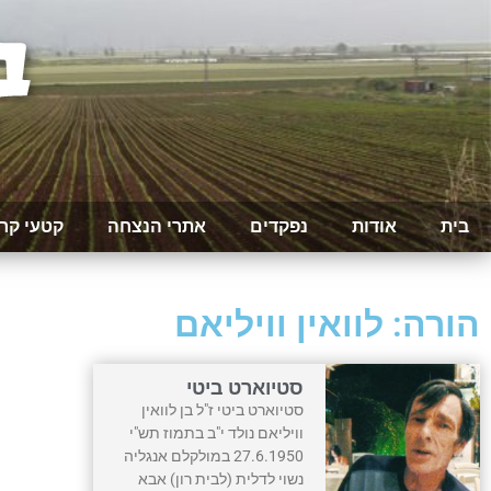
בית
אודות
נפקדים
אתרי הנצחה
קטעי קר
הורה: לוואין וויליאם
סטיוארט ביטי
סטיוארט ביטי ז"ל בן לוואין
וויליאם נולד י"ב בתמוז תש"י
27.6.1950 במולקלם אנגליה
נשוי לדלית (לבית רון) אבא