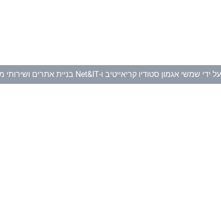
ל ידי
שמשי אגמון סטודיו קריאייטיב
ו-
Net&IT בניית אתרים ושירותי מחשוב