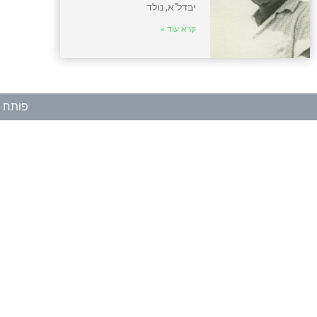
יבדל"א, נולד
קרא עוד »
פותח ע