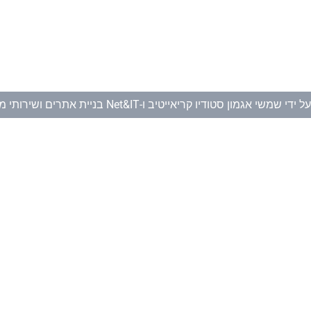
ל ידי
שמשי אגמון סטודיו קריאייטיב
ו-
Net&IT בניית אתרים ושירותי מחשוב