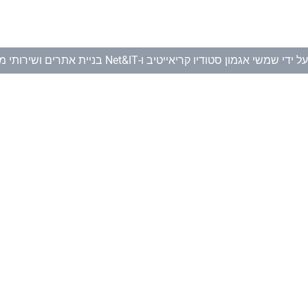
ל ידי
שמשי אגמון סטודיו קריאייטיב
ו-
Net&IT בניית אתרים ושירותי מחשוב