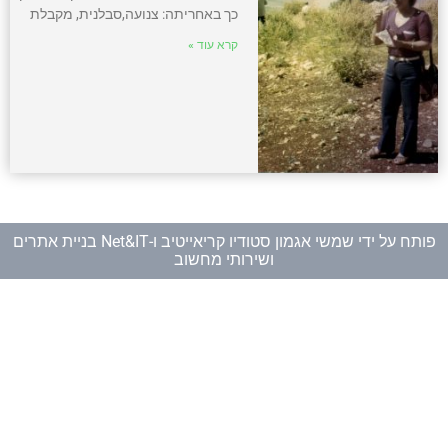
כך באחריתה: צנועה,סבלנית, מקבלת
קרא עוד »
פותח על ידי
שמשי אגמון סטודיו קריאייטיב
ו-
Net&IT בניית אתרים
ושירותי מחשוב