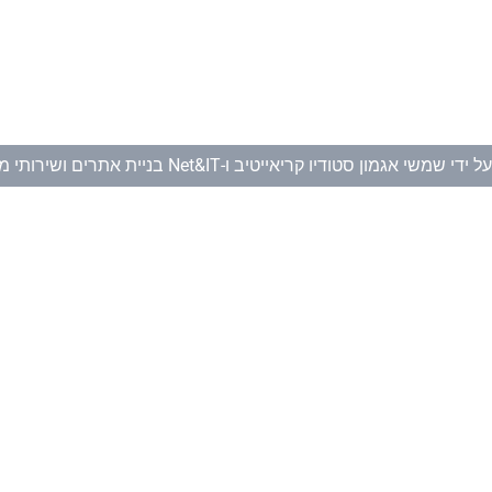
ל ידי
שמשי אגמון סטודיו קריאייטיב
ו-
Net&IT בניית אתרים ושירותי מחשוב