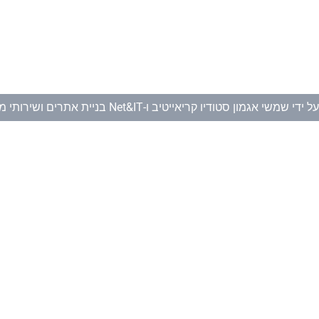
ל ידי
שמשי אגמון סטודיו קריאייטיב
ו-
Net&IT בניית אתרים ושירותי מחשוב