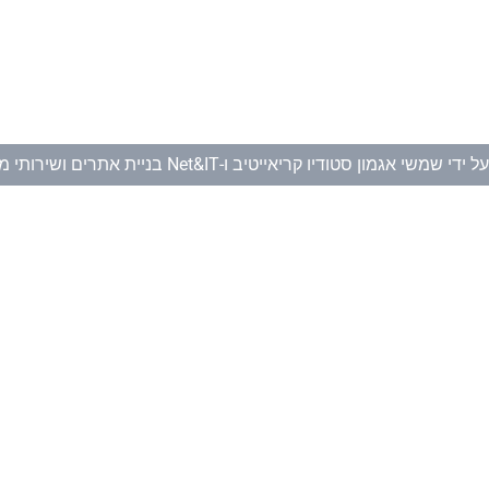
ל ידי
שמשי אגמון סטודיו קריאייטיב
ו-
Net&IT בניית אתרים ושירותי מחשוב