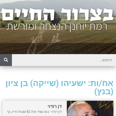
אח/ות: ישעיהו (שייקה) בן ציון
(בנץ)
דן רודוי
דן רודוי כמו שחי את 82 שנות חייו, כך