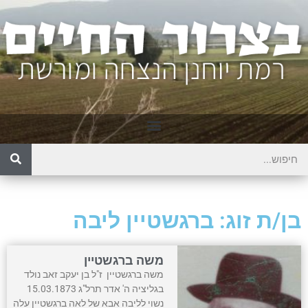
בן/ת זוג: ברגשטיין ליבה
משה ברגשטיין
משה ברגשטיין ז"ל בן יעקב זאב נולד
בגליציה ה' אדר תרל"ג 15.03.1873
נשוי לליבה אבא של לאה ברגשטיין עלה