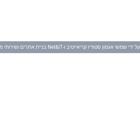
ל ידי
שמשי אגמון סטודיו קריאייטיב
ו-
Net&IT בניית אתרים ושירותי מחשוב