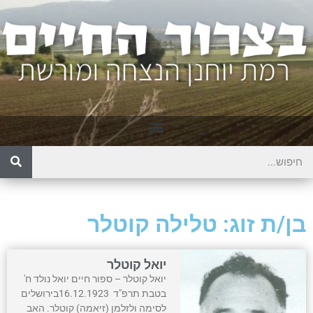
בן/ת זוג: טלילה קוטלר
יואל קוטלר
יואל קוטלר – ספור חיים יואל נולד ח'
בטבת תרפ"ד 16.12.1923בירושלים
לסימה ולזלמן (זיאמה) קוטלר. האב