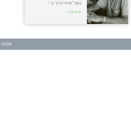
נוער "פרחי-ציון". ב –
קרא עוד »
פותח ע