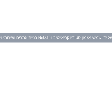
ל ידי
שמשי אגמון סטודיו קריאייטיב
ו-
Net&IT בניית אתרים ושירותי מחשוב