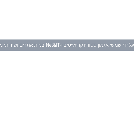
ל ידי
שמשי אגמון סטודיו קריאייטיב
ו-
Net&IT בניית אתרים ושירותי מחשוב