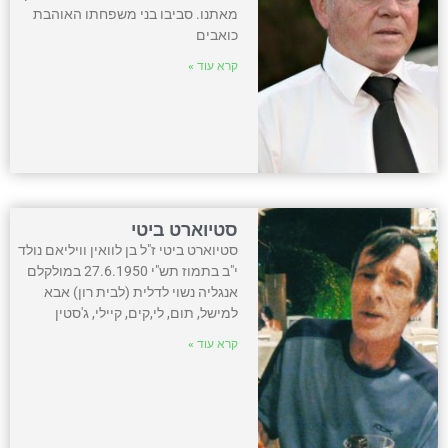
מאתנו. סביבו בני משפחתו האוהבת
כואבים
קרא עוד »
סטיוארט ביטי
סטיוארט ביטי ז"ל בן לוואין וויליאם נולד
י"ב בתמוז תש"י 27.6.1950 במולקלם
אנגליה נשוי לדלית (לבית רון) אבא
למישל, תום, לי,קים, קיילי, ג'סטין
קרא עוד »