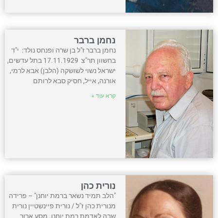
נחמן ברבר
נחמן ברבר ז"ל בן שרה ופנחס נולד: י"ד
בחשוון תר"צ 17.11.1929 בתל עדשים,
ישראל נשוי לשושקה (הלבן) אבא לרמי,
אורנה, אייל, חסיק סבא לרותם
קרא עוד »
נורית כהן
"הלב תמיד נשאר ברמת יוחנן" – פרידה
מנורית כהן ז"ל / נורית פיינשטיין נורית
שבה לאדמת רמת יוחנן. מסע ארוך