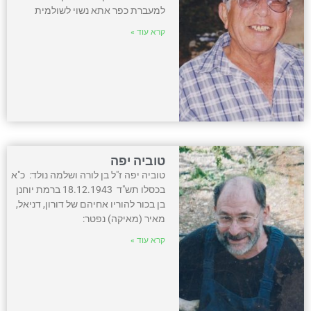
למעברת כפר אתא נשוי לשולמית
קרא עוד »
טוביה יפה
טוביה יפה ז"ל בן לורה ושלמה נולד: כ"א
בכסלו תש"ד 18.12.1943 ברמת יוחנן
בן בכור להוריו אחיהם של דורון, דניאל,
מאיר (מאיקה) נפטר:
קרא עוד »