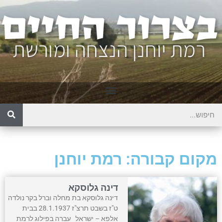
מקום קבורה: רמת יוחנן
דינה גלוסקא
דינה גלוסקא בת מחלה וברל בקר נולדה
ט"ז בשבט תרצ"ז 28.1.1937 בבית
אלפא – ישראל עברה בפילוג לרמת