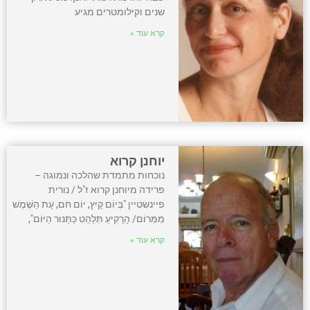
שנים וקילומטרים מגיע
קרא עוד »
יוחנן קרוא
נוכחות מתמדת שהלכה ונמוגה –
פרידה מיוחנן קרוא ז"ל / נורית
פיינשטיין "בְּיוֹם קַיִץ, יוֹם חֹם, עֵת הַשֶּׁמֶשׁ
מִמְּרוֹם/ הָרָקִיעַ תְּלַהֵט כַּתַּנּוּר הַיּוֹם",
קרא עוד »