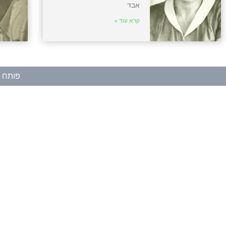
אבד
קרא עוד »
פותח ע