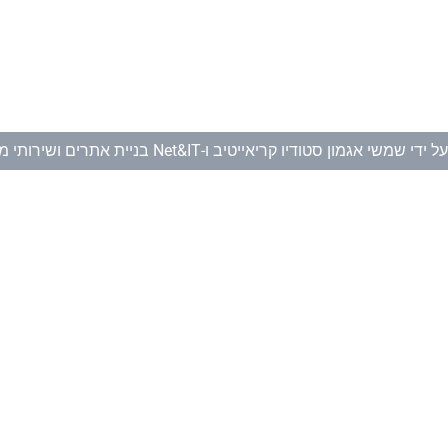
ל ידי
שמשי אגמון סטודיו קריאייטיב
ו-
Net&IT בניית אתרים ושירותי מחשוב