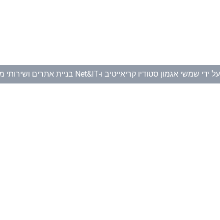
ל ידי
שמשי אגמון סטודיו קריאייטיב
ו-
Net&IT בניית אתרים ושירותי מחשוב