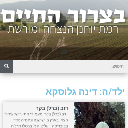
ילד/ה: דינה גלוסקא
דוב (ברל) בקר
דב (ברל) בקר מעמודי התווך של גידול
הצאן בארץ בן שושנה ונחמיה נולד
בבובריקה – גליציה א' בכסלו תרנ"ח