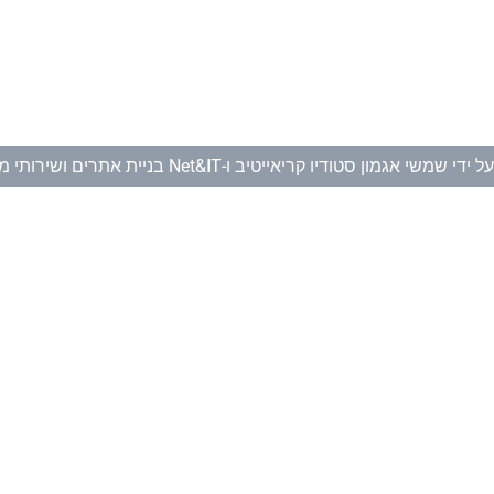
ל ידי
שמשי אגמון סטודיו קריאייטיב
ו-
Net&IT בניית אתרים ושירותי מחשוב