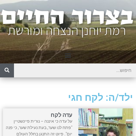
ילד/ה: לקח חגי
עדה לקח
על עדה כי איננה – נורית פיינשטיין
"פתח לנו שער, בעת נעילת שער, כי פנה
יום". פיוט זה התנגן בחלל העולם