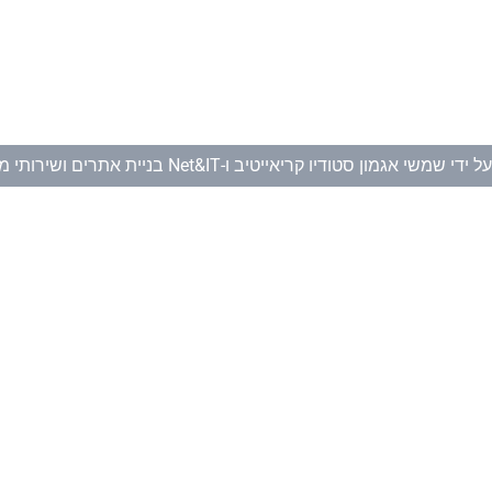
ל ידי
שמשי אגמון סטודיו קריאייטיב
ו-
Net&IT בניית אתרים ושירותי מחשוב