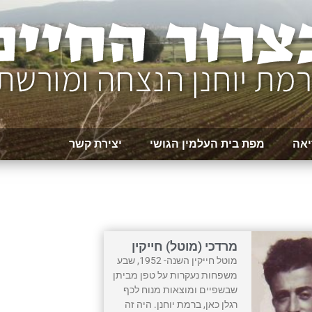
יאה
מפת בית העלמין הגושי
יצירת קשר
מרדכי (מוטל) חייקין
מוטל חייקין השנה- 1952, שבע
משפחות נעקרות על טפן מביתן
שבשפיים ומוצאות מנוח לכף
רגלן כאן, ברמת יוחנן. היה זה