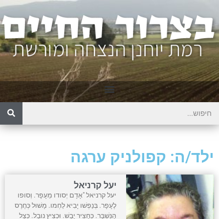
ילד/ה: קפולניק ערגה
יעל קרניאל
יעל קרניאל "אָדָם יְסודו מֵעָפָר. וְסופו
לֶעָפָר. בְּנַפְשׁו יָבִיא לַחְמו. מָשׁוּל כְּחֶרֶס
הַנִּשְׁבָּר. כְּחָצִיר יָבֵשׁ. וּכְצִיץ נובֵל. כְּצֵל