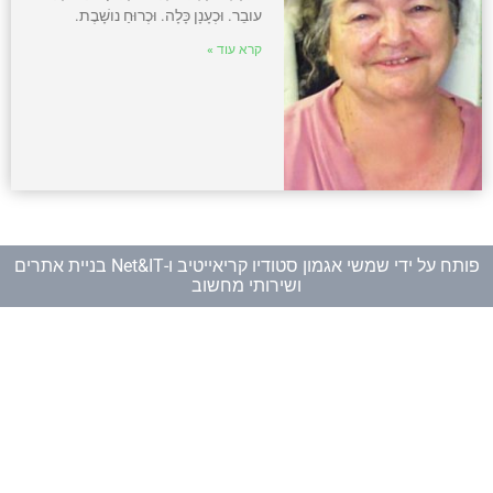
עובֵר. וּכְעָנָן כָּלָה. וּכְרוּחַ נושָׁבֶת.
קרא עוד »
פותח על ידי
שמשי אגמון סטודיו קריאייטיב
ו-
Net&IT בניית אתרים
ושירותי מחשוב