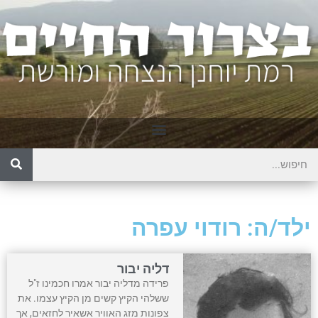
ילד/ה: רודוי עפרה
דליה יבור
פרידה מדליה יבור אמרו חכמינו ז"ל
ששלהי הקיץ קשים מן הקיץ עצמו. את
צפונות מזג האוויר אשאיר לחזאים, אך