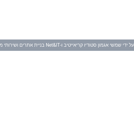
ל ידי
שמשי אגמון סטודיו קריאייטיב
ו-
Net&IT בניית אתרים ושירותי מחשוב