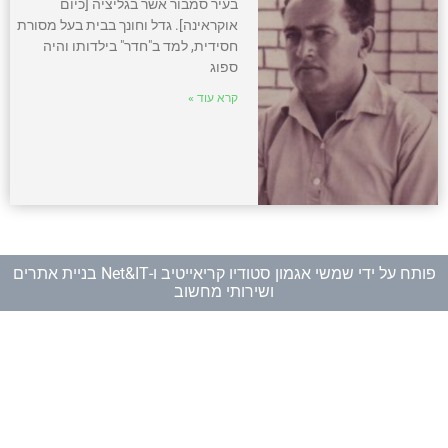
בעיר סמבור אשר בגליציה [כיום
אוקראינה]. גדל וחונך בבית בעל מסורת
חסידית, למד ב"חדר" בילדותו והיה
ספוג
קרא עוד »
פותח על ידי
שמשי אגמון סטודיו קריאייטיב
ו-
Net&IT בניית אתרים
ושירותי מחשוב