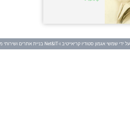
ל ידי
שמשי אגמון סטודיו קריאייטיב
ו-
Net&IT בניית אתרים ושירותי מחשוב