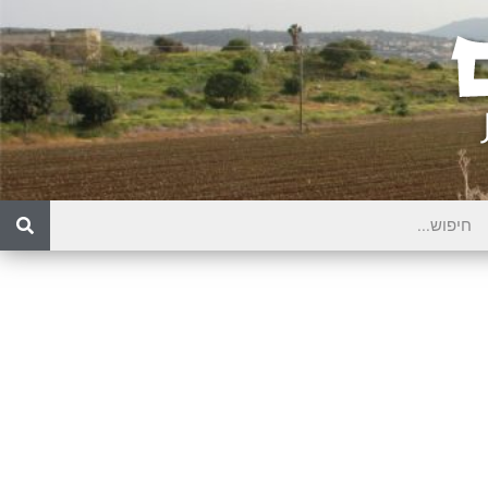
יין
חה וללא ילד. את שהיית