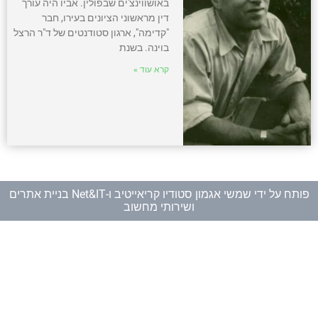
באושווינצ'ים שבפולין. אביו היה עורך
דין מראשוני הציונים בעירו, חבר
"קדימה", ארגון סטודנטים של ד"ר הרצל
בוינה. בשנת
קרא עוד »
פותח על ידי
שמשי אגמון סטודיו קריאייטיב
ו-
Net&IT בניית אתרים
ושירותי מחשוב