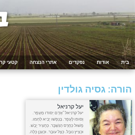
בית
אודות
נפקדים
אתרי הנצחה
קטעי קר
הורה: גסיה גולדין
יעל קרניאל
יעל קרניאל "אָדָם יְסודו מֵעָפָר.
וְסופו לֶעָפָר. בְּנַפְשׁו יָבִיא לַחְמו.
מָשׁוּל כְּחֶרֶס הַנִּשְׁבָּר. כְּחָצִיר יָבֵשׁ.
וּכְצִיץ נובֵל. כְּצֵל עובֵר. וּכְעָנָן כָּלָה.