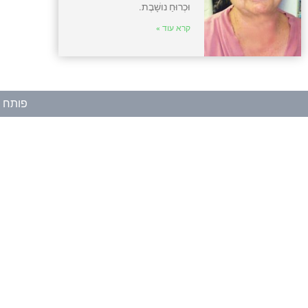
וּכְרוּחַ נושָׁבֶת.
קרא עוד »
פותח ע