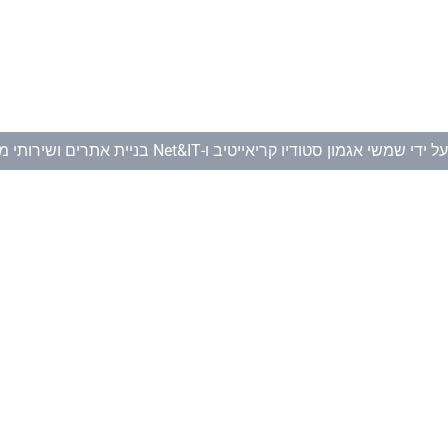
ל ידי
שמשי אגמון סטודיו קריאייטיב
ו-
Net&IT בניית אתרים ושירותי מחשוב