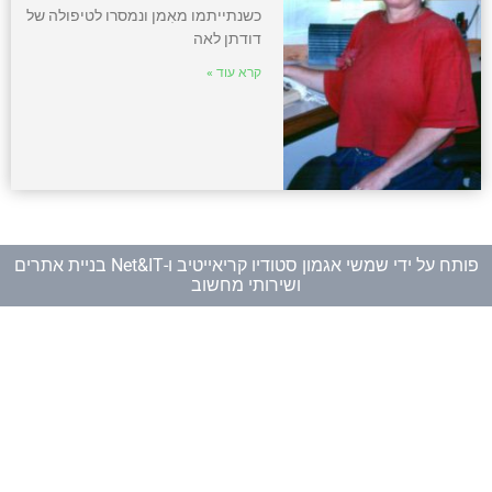
כשנתייתמו מאִמן ונמסרו לטיפולה של
דודתן לאה
קרא עוד »
פותח על ידי
שמשי אגמון סטודיו קריאייטיב
ו-
Net&IT בניית אתרים
ושירותי מחשוב