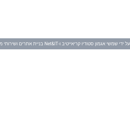
ל ידי
שמשי אגמון סטודיו קריאייטיב
ו-
Net&IT בניית אתרים ושירותי מחשוב