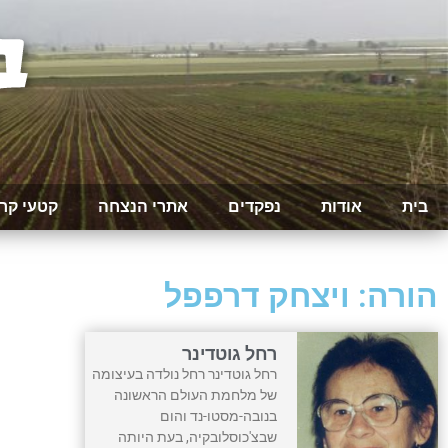
בית
אודות
נפקדים
אתרי הנצחה
קטעי קר
הורה: ויצחק דרפפל
רחל גוטדינר
רחל גוטדינר רחל נולדה בעיצומה
של מלחמת העולם הראשונה
בנובה-מסטו-נד והום
שבצ'כוסלובקיה, בעת היותה