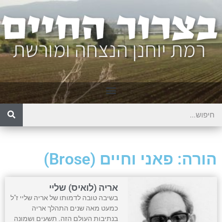
הורה: פאני וחיים (Brose)
אריה (לואיס) שליי
בשיבה טובה לדמותו של אריה שליי ז"ל
כמעט מאה שנים התהלך אריה
בנתיבות העולם הזה. תשעים ושמונה