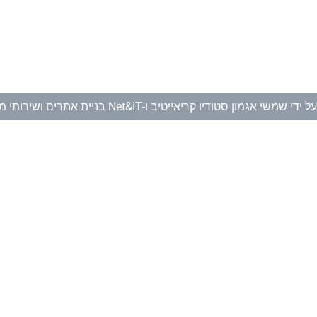
ל ידי
שמשי אגמון סטודיו קריאייטיב
ו-
Net&IT בניית אתרים ושירותי מחשוב