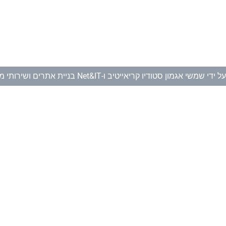
ל ידי
שמשי אגמון סטודיו קריאייטיב
ו-
Net&IT בניית אתרים ושירותי מחשוב