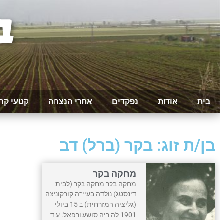
בית
אודות
נפקדים
אתרי הנצחה
קטעי קר
בן/ת זוג: בקר (ברל) דב
מחקה בקר
מחקה בקר מחקה בקר (לבית
דינסטג) נולדה בעיירה קורקוניצה
(גליציה המזרחית) ב 15 ביולי
1901 להוריה סושע ורפאל. עוד