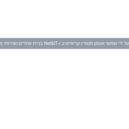
ל ידי
שמשי אגמון סטודיו קריאייטיב
ו-
Net&IT בניית אתרים ושירותי מחשוב