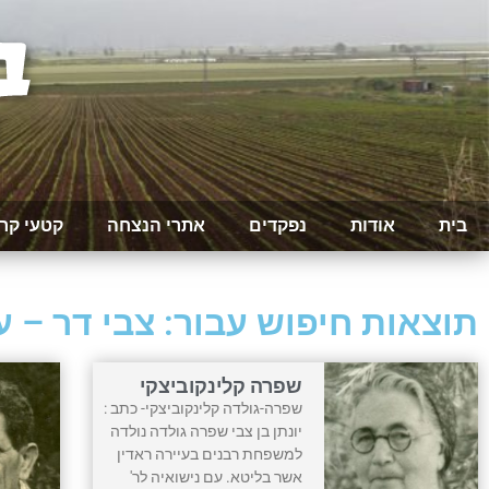
בית
אודות
נפקדים
אתרי הנצחה
קטעי קר
תוצאות חיפוש עבור: צבי דר – עמ
שפרה קלינקוביצקי
שפרה-גולדה קלינקוביצקי- כתב :
יונתן בן צבי שפרה גולדה נולדה
למשפחת רבנים בעיירה ראדין
אשר בליטא. עם נישואיה לר'