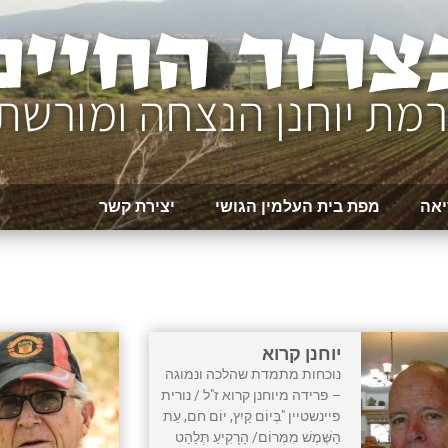
יאה
מפת בית העלמין הגושי
יצירת קשר
יוחנן קרוא
נוכחות מתמדת שהלכה ונמוגה
– פרידה מיוחנן קרוא ז"ל / נורית
פיינשטיין "בְּיוֹם קַיִץ, יוֹם חֹם, עֵת
הַשֶּׁמֶשׁ מִמְּרוֹם/ הָרָקִיעַ תְּלַהֵט