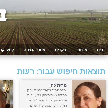
בית
אודות
נפקדים
אתרי הנצחה
קטעי קר
תוצאות חיפוש עבור: רעות
נורית כהן
"הלב תמיד נשאר ברמת יוחנן" –
פרידה מנורית כהן ז"ל / נורית
פיינשטיין נורית שבה לאדמת
רמת יוחנן. מסע ארוך שנים